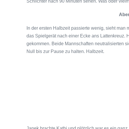
Schlichter nach 90 Minuten sehen. Was oder viel
Aber
In der ersten Halbzeit passierte wenig, sieht man 
das Spielgerät nach einer Ecke ans Lattenkreuz. 
gekommen. Beide Mannschaften neutralisierten sic
Null bis zur Pause zu halten. Halbzeit.
Janek brachte Kathi und plötzlich war es ein ganz