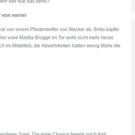
mehr wer war das denn?
 von vorne!
mal von einem Pfostentreffer von Wacker ab. Britta köpfte
Hier wäre Madita Brügge im Tor wohl nicht mehr heran
h im Mittelfeld, die Abwehrketten hatten wenig Mühe die
 anderes Spiel. Die erste Chance bereits nach fünf