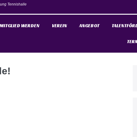
ung Tennishalle
MITGLIED WERDEN
VEREIN
ANGEBOT
TALENTFÖR
TER
de!