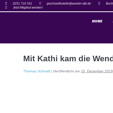
0251 719 331
geschaeftsstelle@wacker-djk.de
Buch
Jetzt Mitglied werden!
HOME
Mit Kathi kam die Wen
Thomas Schmidt
|
Veröffentlicht am
15. Dezember 2019