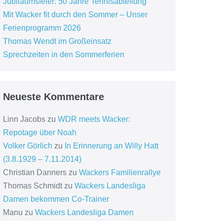
Jubiläumsfeier: 50 Jahre Tennisabteilung
Mit Wacker fit durch den Sommer – Unser
Ferienprogramm 2026
Thomas Wendt im Großeinsatz
Sprechzeiten in den Sommerferien
Neueste Kommentare
Linn Jacobs
zu
WDR meets Wacker:
Repotage über Noah
Volker Görlich
zu
In Erinnerung an Willy Hatt
(3.8.1929 – 7.11.2014)
Christian Danners
zu
Wackers Familienrallye
Thomas Schmidt
zu
Wackers Landesliga
Damen bekommen Co-Trainer
Manu
zu
Wackers Landesliga Damen