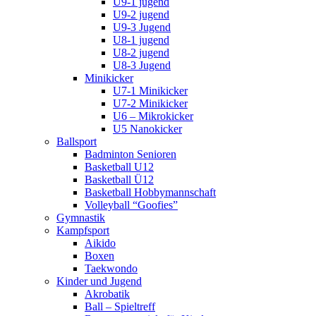
U9-1 jugend
U9-2 jugend
U9-3 Jugend
U8-1 jugend
U8-2 jugend
U8-3 Jugend
Minikicker
U7-1 Minikicker
U7-2 Minikicker
U6 – Mikrokicker
U5 Nanokicker
Ballsport
Badminton Senioren
Basketball U12
Basketball Ü12
Basketball Hobbymannschaft
Volleyball “Goofies”
Gymnastik
Kampfsport
Aikido
Boxen
Taekwondo
Kinder und Jugend
Akrobatik
Ball – Spieltreff