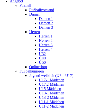
Angebot
Fußball
Fußballvorstand
Damen
Damen 1
Damen 2
Damen 3
Herren
Herren 1
Herren 2
Herren 3
Herren 4
Ü32
Ü40
Ü50
Onlineshop
Fußballjunioren
Jugend weiblich (U7 – U17)
U17-1 Mädchen
U17.2-Mädchen
U15 Mädchen
U13-1 Mädchen
U13-2 Mädchen
U11-1 Mädchen
U11-2 Mädchen