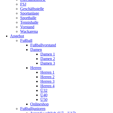
FSJ
Geschäftsstelle
Sportanlage
Sporthalle
Tennishalle
Vorstand
Wackarena
Angebot
Fußball
Fußballvorstand
Damen
Damen 1
Damen 2
Damen 3
Herren
Herren 1
Herren 2
Herren 3
Herren 4
Ü32
Ü40
Ü50
Onlineshop
Fußballjunioren