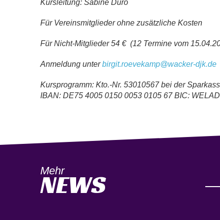
Kursleitung: Sabine Düro
Für Vereinsmitglieder ohne zusätzliche Kosten
Für Nicht-Mitglieder 54 € (12 Termine vom 15.04.
Anmeldung unter
birgit.roevekamp@wacker-djk.de
Kursprogramm: Kto.-Nr. 53010567 bei der Sparkas
IBAN: DE75 4005 0150 0053 0105 67 BIC: WEL
Mehr
NEWS