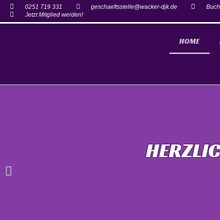
0251 719 331
geschaeftsstelle@wacker-djk.de
Buch
Jetzt Mitglied werden!
HOME
HERZLI