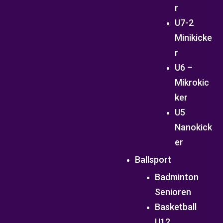
r
U7-2
Minikicke
r
U6 –
Mikrokic
ker
U5
Nanokick
er
Ballsport
Badminton
Senioren
Basketball
U12