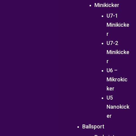
Minikicker
U7-1
Minikicke
r
U7-2
Minikicke
r
U6 –
Mikrokic
ker
U5
Nanokick
er
Ballsport