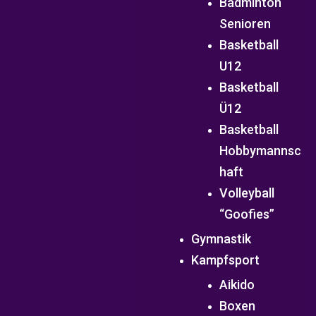
Badminton
Senioren
Basketball
U12
Basketball
Ü12
Basketball
Hobbymannsc
haft
Volleyball
“Goofies”
Gymnastik
Kampfsport
Aikido
Boxen