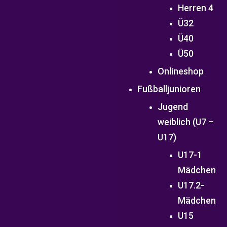
Herren 4
Ü32
Ü40
Ü50
Onlineshop
Fußballjunioren
Jugend
weiblich (U7 –
U17)
U17-1
Mädchen
U17.2-
Mädchen
U15