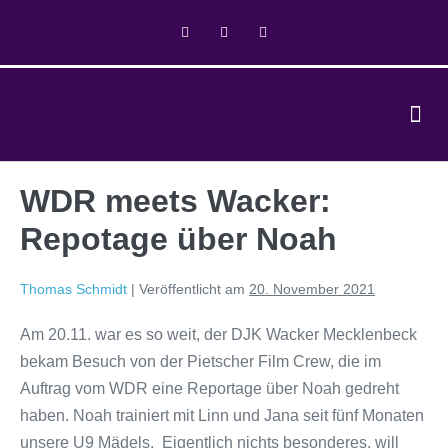
WDR meets Wacker:
Repotage über Noah
Thomas Schmidt
|
Veröffentlicht am
20. November 2021
Am 20.11. war es so weit, der DJK Wacker Mecklenbeck
bekam Besuch von der Pietscher Film Crew, die im
Auftrag vom WDR eine Reportage über Noah gedreht
haben. Noah trainiert mit Linn und Jana seit fünf Monaten
unsere U9 Mädels. Eigentlich nichts besonderes, will