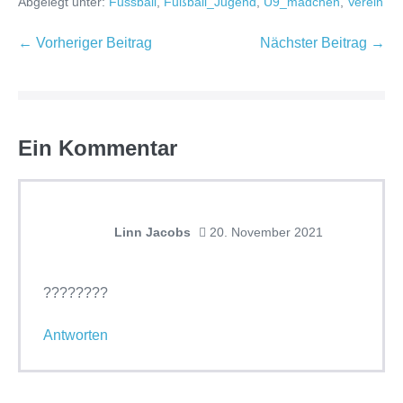
Abgelegt unter:
Fussball
,
Fußball_Jugend
,
U9_mädchen
,
Verein
← Vorheriger Beitrag
Nächster Beitrag →
Ein
Kommentar
Linn Jacobs
20. November 2021
????????
Antworten