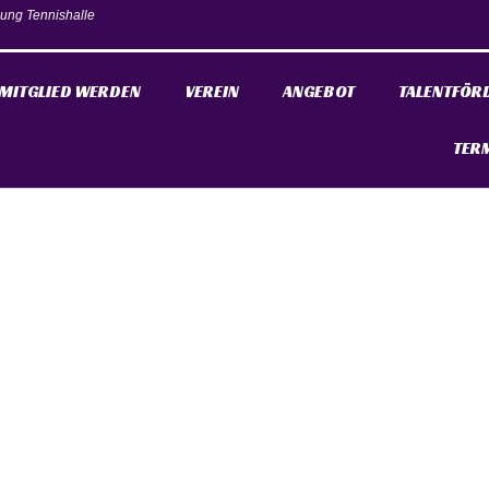
ung Tennishalle
MITGLIED WERDEN
VEREIN
ANGEBOT
TALENTFÖR
TER