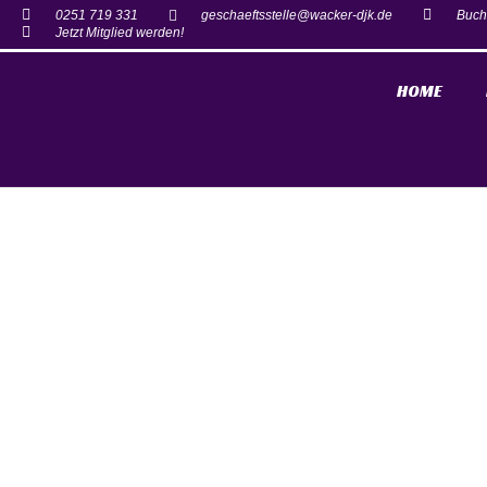
0251 719 331
geschaeftsstelle@wacker-djk.de
Buch
Jetzt Mitglied werden!
HOME