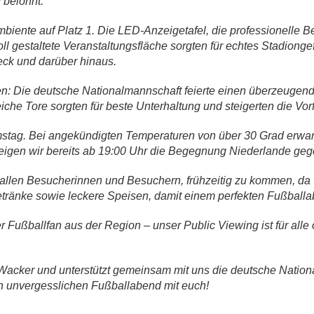
belohnt.
biente auf Platz 1. Die LED-Anzeigetafel, die professionelle B
voll gestaltete Veranstaltungsfläche sorgten für echtes Stadio
eck und darüber hinaus.
n: Die deutsche Nationalmannschaft feierte einen überzeugen
iche Tore sorgten für beste Unterhaltung und steigerten die Vo
stag. Bei angekündigten Temperaturen von über 30 Grad erwart
, zeigen wir bereits ab 19:00 Uhr die Begegnung Niederlande g
 allen Besucherinnen und Besuchern, frühzeitig zu kommen, da 
etränke sowie leckere Speisen, damit einem perfekten Fußballa
Fußballfan aus der Region – unser Public Viewing ist für alle off
acker und unterstützt gemeinsam mit uns die deutsche Nationa
en unvergesslichen Fußballabend mit euch!