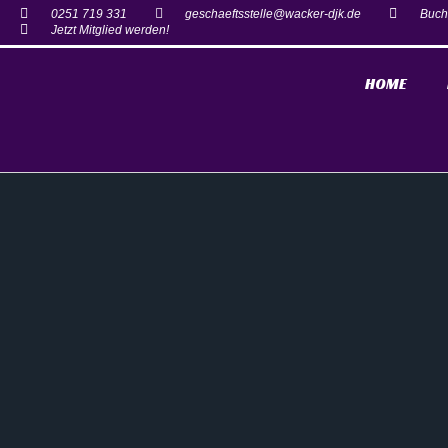
0251 719 331
geschaeftsstelle@wacker-djk.de
Buch
Jetzt Mitglied werden!
HOME