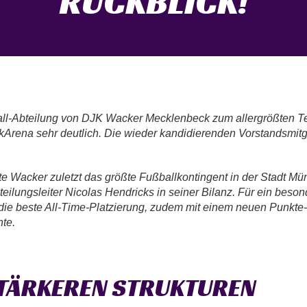
ÜCKBLICK!
all-Abteilung von DJK Wacker Mecklenbeck zum allergrößten Teil
ena sehr deutlich. Die wieder kandidierenden Vorstandsmitglie
te Wacker zuletzt das größte Fußballkontingent in der Stadt Mün
bteilungsleiter Nicolas Hendricks in seiner Bilanz. Für ein besond
t die beste All-Time-Platzierung, zudem mit einem neuen Punk
te.
STÄRKEREN STRUKTUREN