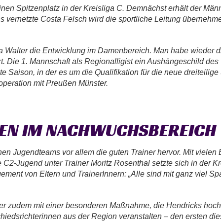
inen Spitzenplatz in der Kreisliga C. Demnächst erhält der Mä
s vernetzte Costa Felsch wird die sportliche Leitung übernehm
ika Walter die Entwicklung im Damenbereich. Man habe wieder d
t. Die 1. Mannschaft als Regionalligist ein Aushängeschild des Ve
e Saison, in der es um die Qualifikation für die neue dreiteil
operation mit Preußen Münster.
NNEN IM NACHWUCHSBEREICH
en Jugendteams vor allem die guten Trainer hervor. Mit viele
ie C2-Jugend unter Trainer Moritz Rosenthal setzte sich in der Kr
ment von Eltern und TrainerInnern: „Alle sind mit ganz viel Sp
cker zudem mit einer besonderen Maßnahme, die Hendricks hocher
iedsrichterinnen aus der Region veranstalten – den ersten dies