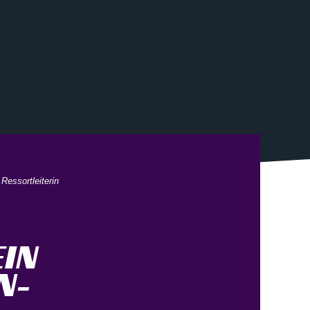
Ressortleiterin
N E
-R