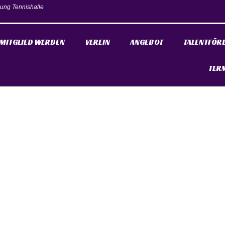
ung Tennishalle
MITGLIED WERDEN
VEREIN
ANGEBOT
TALENTFÖR
TER