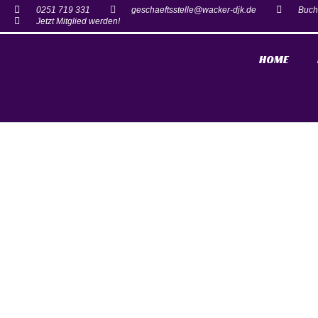
0251 719 331
geschaeftsstelle@wacker-djk.de
Buch
Jetzt Mitglied werden!
HOME