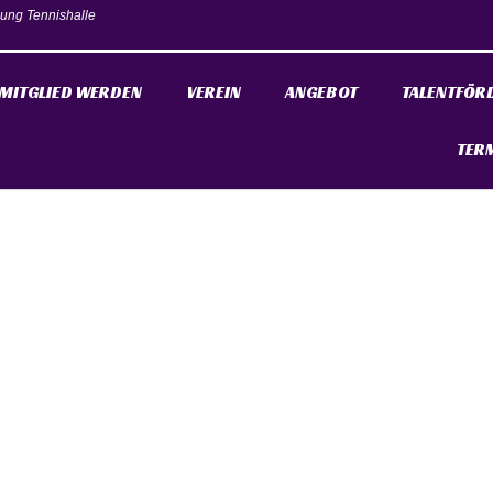
ung Tennishalle
MITGLIED WERDEN
VEREIN
ANGEBOT
TALENTFÖR
TER