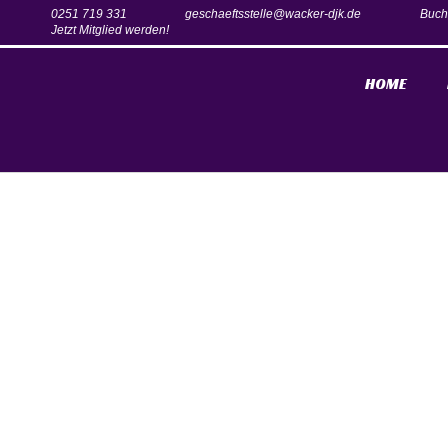
0251 719 331
geschaeftsstelle@wacker-djk.de
Buch
Jetzt Mitglied werden!
HOME