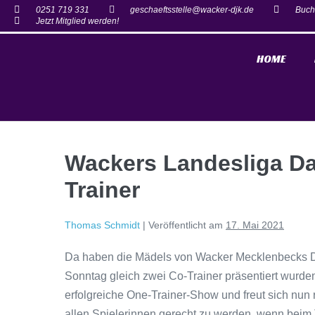
0251 719 331
geschaeftsstelle@wacker-djk.de
Buch
Jetzt Mitglied werden!
HOME
Wackers Landesliga 
Trainer
Thomas Schmidt
|
Veröffentlicht am
17. Mai 2021
Da haben die Mädels von Wacker Mecklenbecks Da
Sonntag gleich zwei Co-Trainer präsentiert wurde
erfolgreiche One-Trainer-Show und freut sich nun r
allen Spielerinnen gerecht zu werden, wenn beim 