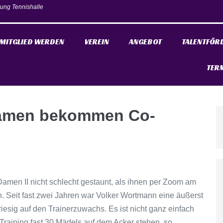
ung Tennishalle
MITGLIED WERDEN
VEREIN
ANGEBOT
TALENTFÖR
TER
Damen bekommen Co-
men II nicht schlecht gestaunt, als ihnen per Zoom am
n. Seit fast zwei Jahren war Volker Wortmann eine äußerst
iesig auf den Trainerzuwachs. Es ist nicht ganz einfach
Training fast 30 Mädels auf dem Acker stehen, so