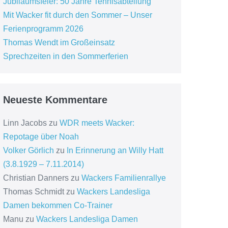
Jubiläumsfeier: 50 Jahre Tennisabteilung
Mit Wacker fit durch den Sommer – Unser
Ferienprogramm 2026
Thomas Wendt im Großeinsatz
Sprechzeiten in den Sommerferien
Neueste Kommentare
Linn Jacobs
zu
WDR meets Wacker:
Repotage über Noah
Volker Görlich
zu
In Erinnerung an Willy Hatt
(3.8.1929 – 7.11.2014)
Christian Danners
zu
Wackers Familienrallye
Thomas Schmidt
zu
Wackers Landesliga
Damen bekommen Co-Trainer
Manu
zu
Wackers Landesliga Damen