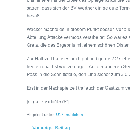
Mal hintereinander tupfte das Spielgerät auf die
sagen, dass sich der BV Werther einige gute Tormö
besaß.
Wacker machte es in diesem Punkt besser. Vor alle
Abteilung Attacke vermoos verarbeitet. So war es a
Greta, die das Ergebnis mit einem schönen Dista
Zur Halbzeit hätte es auch gut und gerne 2:2 ste
heute zunächst wie vernagelt. Auf der anderen Seit
Pass in die Schnittstelle, den Lina sicher zum 3:0 
Erst in der Nachspielzeit traf auch der Gast zum ve
[rl_gallery id=“4578″]
Abgelegt unter:
U17_mädchen
← Vorheriger Beitrag