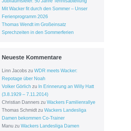
Jubiläumsfeier: 50 Jahre Tennisabteilung
Mit Wacker fit durch den Sommer – Unser
Ferienprogramm 2026
Thomas Wendt im Großeinsatz
Sprechzeiten in den Sommerferien
Neueste Kommentare
Linn Jacobs
zu
WDR meets Wacker:
Repotage über Noah
Volker Görlich
zu
In Erinnerung an Willy Hatt
(3.8.1929 – 7.11.2014)
Christian Danners
zu
Wackers Familienrallye
Thomas Schmidt
zu
Wackers Landesliga
Damen bekommen Co-Trainer
Manu
zu
Wackers Landesliga Damen