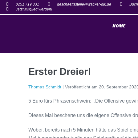
0251 719 331
geschaeftsstelle@wacker-djk.de
Buch
Jetzt Mitglied werden!
HOME
Erster Dreier!
Thomas Schmidt
|
Veröffentlicht am
20. September 202
5 Euro fürs Phrasenschwein: „Die Offensive gewi
Dieses Mal bescherte uns die eigene Offensive dre
Wobei, bereits nach 5 Minuten hätte das Spiel e