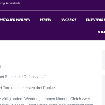
ung Tennishalle
MITGLIED WERDEN
VEREIN
ANGEBOT
TALENTFÖR
TER
0
nnt Spiele, die Defensive…“
i Tore und die ersten drei Punkte.
ine völlig andere Wendung nehmen können. Gleich zwei