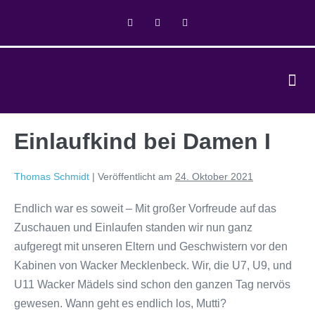
Einlaufkind bei Damen I
Thomas Schmidt
|
Veröffentlicht am
24. Oktober 2021
Endlich war es soweit – Mit großer Vorfreude auf das
Zuschauen und Einlaufen standen wir nun ganz
aufgeregt mit unseren Eltern und Geschwistern vor den
Kabinen von Wacker Mecklenbeck. Wir, die U7, U9, und
U11 Wacker Mädels sind schon den ganzen Tag nervös
gewesen. Wann geht es endlich los, Mutti?