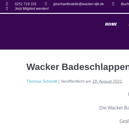
0251 719 331
geschaeftsstelle@wacker-djk.de
Buch
Jetzt Mitglied werden!
HOME
Wacker Badeschlappen 
Thomas Schmidt
|
Veröffentlicht am
18. August 2021
Die Wacker Ba
Größ