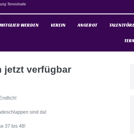
ung Tennishalle
MITGLIED WERDEN
VEREIN
ANGEBOT
TALENTFÖR
TER
jetzt verfügbar
Endlich!
deschlappen sind da!
e 37 bis 48!