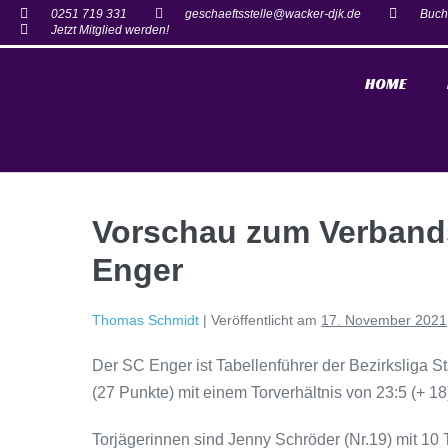
0251 719 331
geschaeftsstelle@wacker-djk.de
Buch
Jetzt Mitglied werden!
HOME
Vorschau zum Verbands
Enger
Thomas Schmidt
|
Veröffentlicht am
17. November 2021
Der SC Enger ist Tabellenführer der Bezirksliga S
(27 Punkte) mit einem Torverhältnis von 23:5 (+ 18
Torjägerinnen sind Jenny Schröder (Nr.19) mit 10 Tr