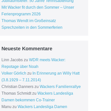
Jubiläumsfeier: 50 Jahre Tennisabteilung
Mit Wacker fit durch den Sommer – Unser
Ferienprogramm 2026
Thomas Wendt im Großeinsatz
Sprechzeiten in den Sommerferien
Neueste Kommentare
Linn Jacobs
zu
WDR meets Wacker:
Repotage über Noah
Volker Görlich
zu
In Erinnerung an Willy Hatt
(3.8.1929 – 7.11.2014)
Christian Danners
zu
Wackers Familienrallye
Thomas Schmidt
zu
Wackers Landesliga
Damen bekommen Co-Trainer
Manu
zu
Wackers Landesliga Damen