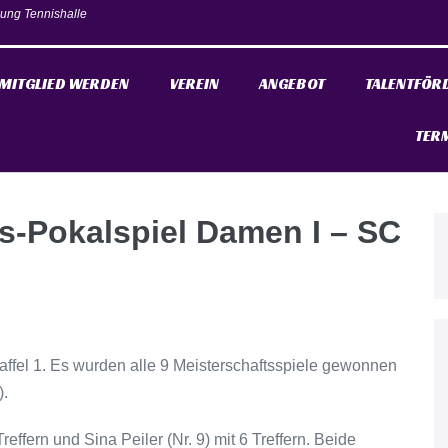
ung Tennishalle
MITGLIED WERDEN
VEREIN
ANGEBOT
TALENTFÖR
TER
-Pokalspiel Damen I – SC
taffel 1. Es wurden alle 9 Meisterschaftsspiele gewonnen
).
effern und Sina Peiler (Nr. 9) mit 6 Treffern. Beide