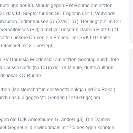
Minute und der 83. Minute gegen PW Rehme am letzten
 das 1:0 Siegtor für den SC Enger in der 1. Verbands-
hausen-Todtenhausen 07 (SVKT 07). Der liegt z.Z. mit 21
verhältnisses (+ 8) direkt vor unseren Damen Platz 6 (21
 hatten unsere Damen ein Freilos. Der SVKT 07 hatte
imspiel mit 2:1 besiegt.
er SV Borussia Friedenstal am letzten Sonntag durch Tore
d Larissa Duffe (Nr.10) in der 74 Minute, dürfte Auftrieb
andspokal-KO-Runde.
rben (Meisterschaft in der Westfalenliga und 2 x Pokal)
urch das 6:0 gegen VfL Senden (Bezirksliga) am
gegen die DJK Amelsbüren I (Landesliga). Die Damen
el-Gegnerin, die wir damals mit 7:0 besiegen konnten.