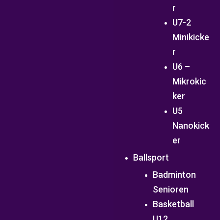
r
U7-2
Minikicke
r
U6 –
Mikrokic
ker
U5
Nanokick
er
Ballsport
Badminton
Senioren
Basketball
U12