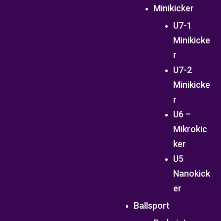
Minikicker
U7-1
Minikicke
r
U7-2
Minikicke
r
U6 –
Mikrokic
ker
U5
Nanokick
er
Ballsport