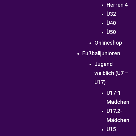
Herren 4
Ü32
Ü40
Ü50
Onlineshop
Fußballjunioren
Jugend
weiblich (U7 –
U17)
U17-1
Mädchen
U17.2-
Mädchen
U15