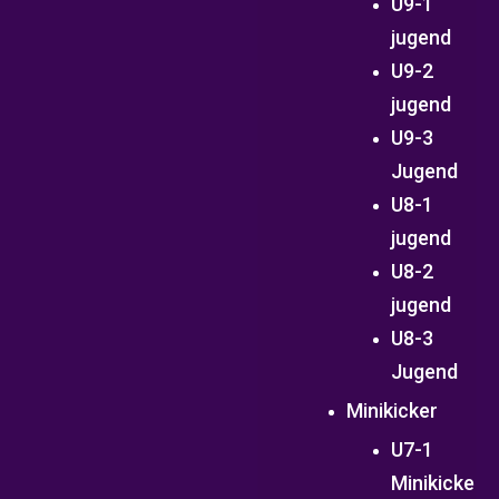
U9-1
jugend
U9-2
jugend
U9-3
Jugend
U8-1
jugend
U8-2
jugend
U8-3
Jugend
Minikicker
U7-1
Minikicke