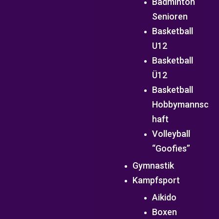
Badminton
Senioren
Basketball
U12
Basketball
Ü12
Basketball
Hobbymannsc
haft
Volleyball
“Goofies”
Gymnastik
Kampfsport
Aikido
Boxen