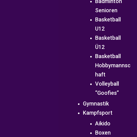
Badminton
Senioren
Basketball
U12
Basketball
Ü12
Basketball
Hobbymannsc
haft
Volleyball
“Goofies”
Gymnastik
Kampfsport
Aikido
Boxen