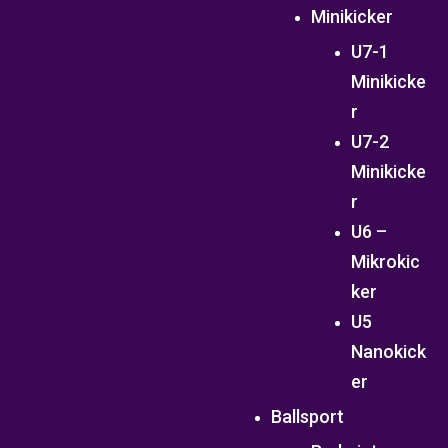
Minikicker
U7-1
Minikicke
r
U7-2
Minikicke
r
U6 –
Mikrokic
ker
U5
Nanokick
er
Ballsport