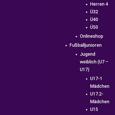
Herren 4
Ü32
Ü40
Ü50
Onlineshop
Fußballjunioren
Jugend
weiblich (U7 –
U17)
U17-1
Mädchen
U17.2-
Mädchen
U15