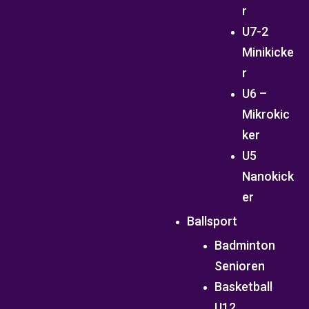
r
U7-2
Minikicke
r
U6 –
Mikrokic
ker
U5
Nanokick
er
Ballsport
Badminton
Senioren
Basketball
U12