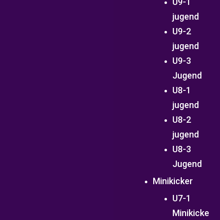
U9-1
jugend
U9-2
jugend
U9-3
Jugend
U8-1
jugend
U8-2
jugend
U8-3
Jugend
Minikicker
U7-1
Minikicke