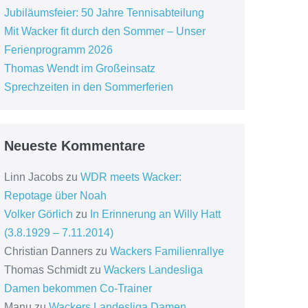
Jubiläumsfeier: 50 Jahre Tennisabteilung
Mit Wacker fit durch den Sommer – Unser
Ferienprogramm 2026
Thomas Wendt im Großeinsatz
Sprechzeiten in den Sommerferien
Neueste Kommentare
Linn Jacobs
zu
WDR meets Wacker:
Repotage über Noah
Volker Görlich
zu
In Erinnerung an Willy Hatt
(3.8.1929 – 7.11.2014)
Christian Danners
zu
Wackers Familienrallye
Thomas Schmidt
zu
Wackers Landesliga
Damen bekommen Co-Trainer
Manu
zu
Wackers Landesliga Damen