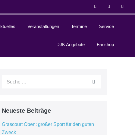
ktuelles
Veranstaltungen
Termine
Service
DJK Angebote
Fanshop
Neueste Beiträge
Grascourt Open: großer Sport für den guten
Zweck