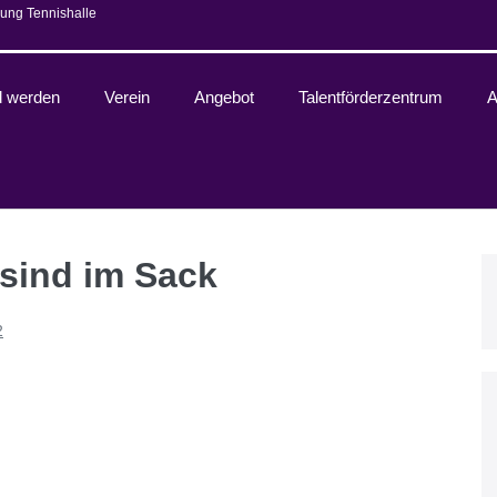
ung Tennishalle
d werden
Verein
Angebot
Talentförderzentrum
A
 sind im Sack
2