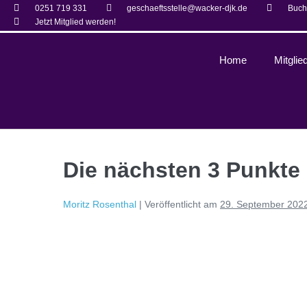
0251 719 331
geschaeftsstelle@wacker-djk.de
Buch
Jetzt Mitglied werden!
Home
Mitglie
Die nächsten 3 Punkte
Moritz Rosenthal
|
Veröffentlicht am
29. September 202