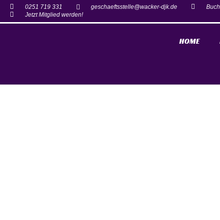
0251 719 331
geschaeftsstelle@wacker-djk.de
Buch
Jetzt Mitglied werden!
HOME