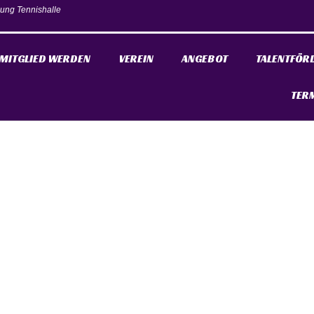
ung Tennishalle
MITGLIED WERDEN
VEREIN
ANGEBOT
TALENTFÖR
TER