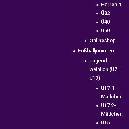
Herren 4
Ü32
Ü40
Ü50
Onlineshop
Fußballjunioren
Jugend
weiblich (U7 –
U17)
U17-1
Mädchen
U17.2-
Mädchen
U15