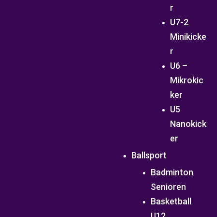
r
U7-2
Minikicke
r
U6 –
Mikrokic
ker
U5
Nanokick
er
Ballsport
Badminton
Senioren
Basketball
U12