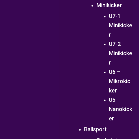
Minikicker
U7-1
Minikicke
r
U7-2
Minikicke
r
U6 –
Mikrokic
ker
U5
Nanokick
er
Ballsport