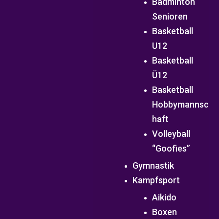
Badminton
Senioren
Basketball
U12
Basketball
Ü12
Basketball
Hobbymannsc
haft
Volleyball
“Goofies”
Gymnastik
Kampfsport
Aikido
Boxen