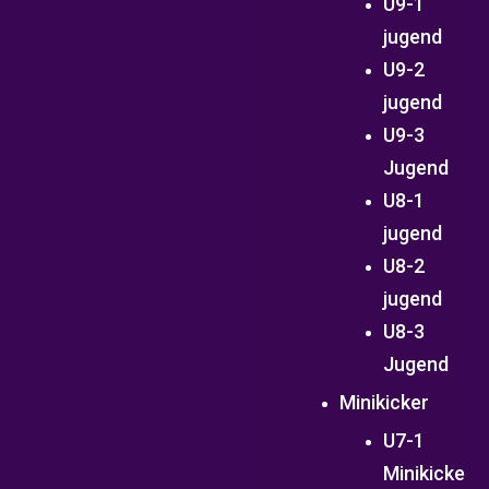
U9-1
jugend
U9-2
jugend
U9-3
Jugend
U8-1
jugend
U8-2
jugend
U8-3
Jugend
Minikicker
U7-1
Minikicke