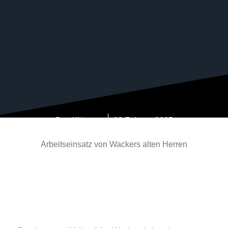
Ben Klümper
09.Februar.2025
Arbeitseinsatz von Wackers alten Herren